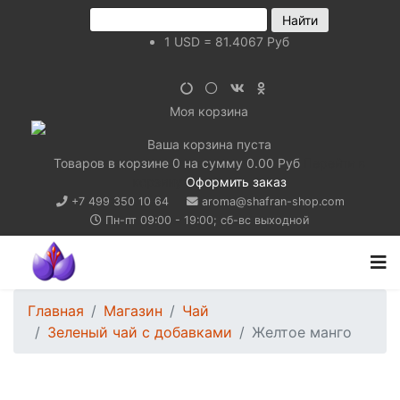
1
USD
=
81.4067
Руб
Моя корзина
Ваша корзина пуста
Товаров в корзине
0
на сумму
0.00 Руб
Перейти в
корзину
Оформить заказ
+7 499 350 10 64
aroma@shafran-shop.com
Пн-пт 09:00 - 19:00; сб-вс выходной
Главная
Магазин
Чай
Зеленый чай с добавками
Желтое манго