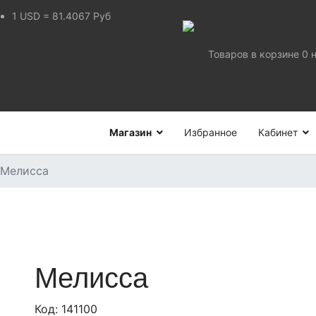
1
USD
=
81.4067
Руб
Товаров в корзине
0
Магазин
Избранное
Кабинет
Мелисса
Мелисса
Код:
141100