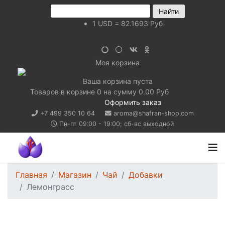
1
USD
=
82.1693
Руб
Моя корзина
Ваша корзина пуста
Товаров в корзине
0
на сумму
0.00 Руб
Перейти в
корзину
Оформить заказ
+7 499 350 10 64
aroma@shafran-shop.com
Пн-пт 09:00 - 19:00; сб-вс выходной
Главная
Магазин
Чай
Добавки
Лемонграсс