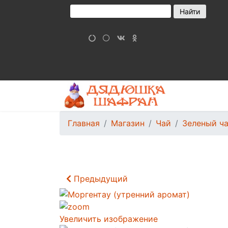
Главная
Магазин
Чай
Зеленый ча
Предыдущий
Увеличить изображение