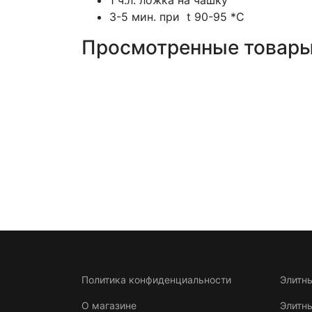
1 ч.л. ложка на чашку
3-5 мин. при t 90-95 *C
Просмотренные товар
Политика конфиденциальности
Элитн
О магазине
Элитн