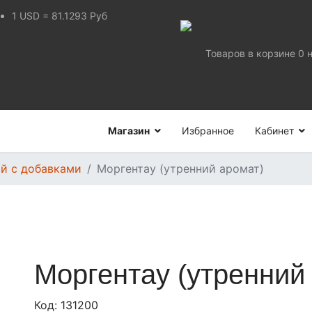
1
USD
=
81.1293
Руб
Товаров в корзине
0
Магазин
Избранное
Кабинет
й с добавками
Моргентау (утренний аромат)
Моргентау (утренний
Код:
131200