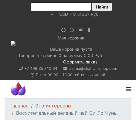
1
USD
=
81.4067
Руб
Моя корзина
Ваша корзина пуста
Товаров в корзине
0
на сумму
0.00 Руб
Перейти в
корзину
Оформить заказ
+7 499 350 10 64
aroma@shafran-shop.com
Пн-пт 09:00 - 19:00; сб-вс выходной
Главная
Это интересно
Восхитительный зеленый чай Би Ло Чунь.