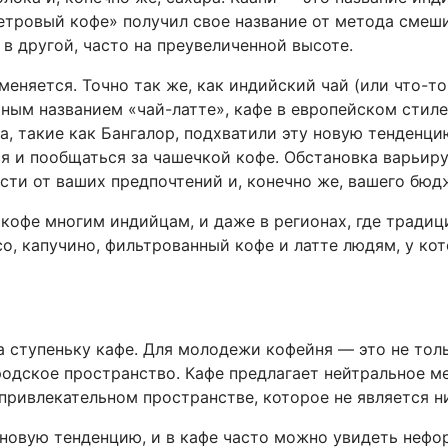
етровый кофе» получил свое название от метода смеши
 в другой, часто на преувеличенной высоте.
еняется. Точно так же, как индийский чай (или что-то
чным названием «чай-латте», кафе в европейском стиле
а, такие как Бангалор, подхватили эту новую тенденци
ся и пообщаться за чашечкой кофе. Обстановка варьир
сти от ваших предпочтений и, конечно же, вашего бюд
кофе многим индийцам, и даже в регионах, где традиц
о, капучино, фильтрованный кофе и латте людям, у ко
 ступеньку кафе. Для молодежи кофейня — это не толь
родское пространство. Кафе предлагает нейтральное м
 привлекательном пространстве, которое не является н
 новую тенденцию, и в кафе часто можно увидеть неф