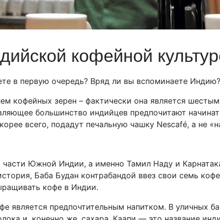
дийской кофейной культур
аете в первую очередь? Вряд ли вы вспоминаете Индию
ем кофейных зерен – фактически она является шестым
вляющее большинство индийцев предпочитают начинать 
скорее всего, подадут печальную чашку Nescafé, а не «
 части Южной Индии, а именно Тамил Наду и Карнатака
 история, Баба Будан контрабандой ввез свои семь кофе
ыращивать кофе в Индии.
офе является предпочтительным напитком. В уличных б
лока и, конечно же, сахара. Каапи — это название инд