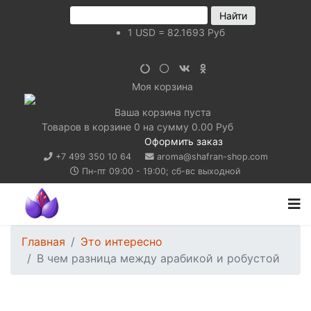
1
USD
=
82.1693
Руб
Моя корзина
Ваша корзина пуста
Товаров в корзине
0
на сумму
0.00 Руб
Перейти в
корзину
Оформить заказ
+7 499 350 10 64
aroma@shafran-shop.com
Пн-пт 09:00 - 19:00; сб-вс выходной
Главная
Это интересно
В чем разница между арабикой и робустой