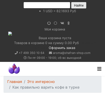
1
USD
=
82.1693
Руб
Моя корзина
Ваша корзина пуста
Товаров в корзине
0
на сумму
0.00 Руб
Перейти в
корзину
Оформить заказ
+7 499 350 10 64
aroma@shafran-shop.com
Пн-пт 09:00 - 19:00; сб-вс выходной
Главная
Это интересно
Как правильно варить кофе в турке