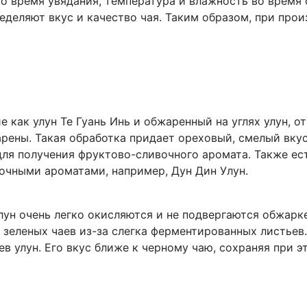
во время увядания, температура и влажность во врем
еделяют вкус и качество чая. Таким образом, при прои
 как улун Те Гуань Инь и обжаренный на углях улун, от
рены. Такая обработка придает ореховый, смелый вкус
ля получения фруктово-сливочного аромата. Также ес
очными ароматами, например, Дун Дин Улун.
лун очень легко окисляются и не подвергаются обжарке
 зеленых чаев из-за слегка ферментированных листьев.
в улун. Его вкус ближе к черному чаю, сохраняя при 