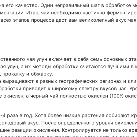
 на его качество. Один неправильный шаг в обработке
рментации. Итак, чай необходимо частично ферментиро
 всех этапов процесса даст вам великолепный вкус ча
твенного чая улун включает в себя семь основных этап
ая улун, а их методы обработки считаются лучшими в
, прокатку и обжарку.
е выращивают в разных географических регионах и кл
аботки приводит к широкому спектру вкусов чая. Уро
не окислен, а черный чай полностью окислен (100% окис
 раза в год. Хотя более низкие растения собирают кр
солодовый вкус. После определенного уровня окислени
шие реакции окисления. Контролируется не только вре