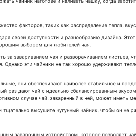
ржать чайник наготове и наливать чашку, когда захотит
ножество факторов, таких как распределение тепла, вку
аря своей доступности и разнообразию дизайна. Этот 
я хорошим выбором для любителей чая.
ь за завариванием чая и разворачиванием листьев, ч
. Однако эти чайники не так хорошо удерживают тепло
льные, они обеспечивают наиболее стабильное и про
ждый раз дают чай с идеально сбалансированным вкусом
тивном случае чай, заваренный в ней, может иметь ме
 тщательно высушите чугунный чайник, чтобы он не р
енным заварочным устройством, которое позволяет ча