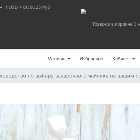
1
USD
=
80.9323
Руб
Товаров в корзине
0
Магазин
Избранное
Кабинет
ководство по выбору заварочного чайника по вашим п