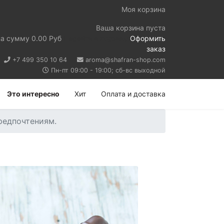
Моя корзина
Ваша корзина пуста
на сумму
0.00 Руб
Перейти в корзину
Оформить
заказ
+7 499 350 10 64
aroma@shafran-shop.com
Пн-пт 09:00 - 19:00; сб-вс выходной
Это интересно
Хит
Оплата и доставка
редпочтениям.