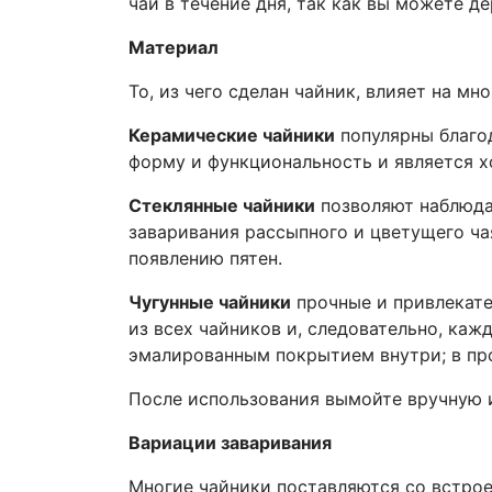
чай в течение дня, так как вы можете де
Материал
То, из чего сделан чайник, влияет на м
Керамические чайники
популярны благод
форму и функциональность и являетс
Стеклянные чайники
позволяют наблюдат
заваривания рассыпного и цветущего чая
появлению пятен.
Чугунные чайники
прочные и привлекате
из всех чайников и, следовательно, ка
эмалированным покрытием внутри; в про
После использования вымойте вручную и
Вариации заваривания
Многие чайники поставляются со встро