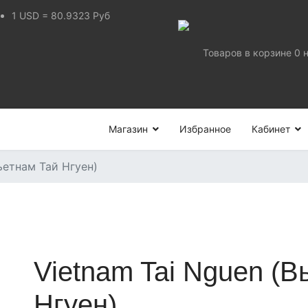
1
USD
=
80.9323
Руб
Товаров в корзине
0
Магазин
Избранное
Кабинет
ьетнам Тай Нгуен)
Vietnam Tai Nguen (В
Нгуен)