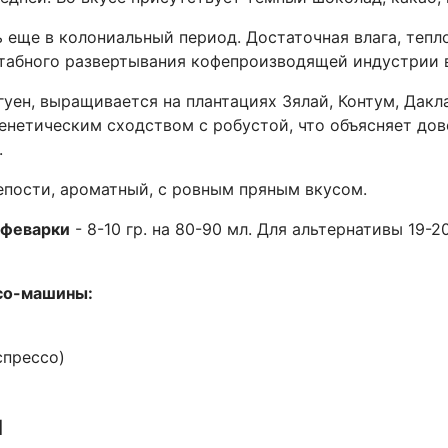
 еще в колониальный период. Достаточная влага, тепл
штабного развертывания кофепроизводящей индустрии 
уен, выращивается на плантациях Зялай, Контум, Дакл
генетическим сходством с робустой, что объясняет дов
.
епости, ароматный, с ровным пряным вкусом.
офеварки
- 8-10 гр. на 80-90 мл. Для альтернативы 19-2
со-машины:
эспрессо)
ы