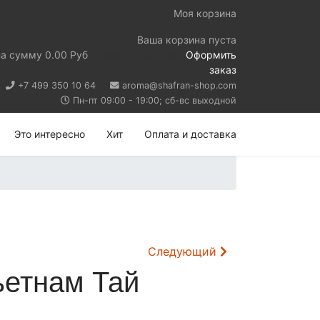
Моя корзина
Ваша корзина пуста
на сумму
0.00 Руб
Перейти в корзину
Оформить
заказ
+7 499 350 10 64
aroma@shafran-shop.com
Пн-пт 09:00 - 19:00; сб-вс выходной
Это интересно
Хит
Оплата и доставка
Следующий
ьетнам Тай